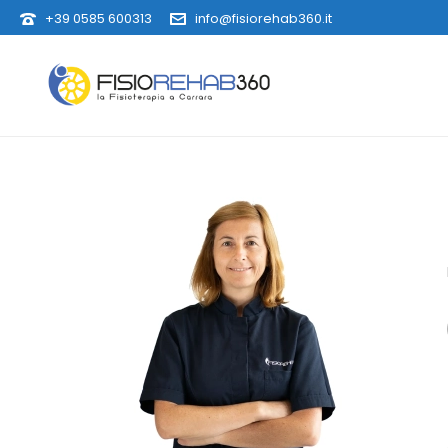
+39 0585 600313
info@fisiorehab360.it