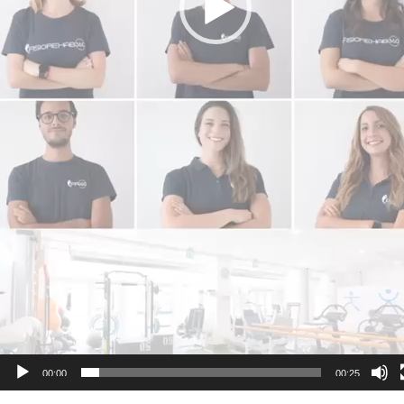
Video
Player
00:00
00:25