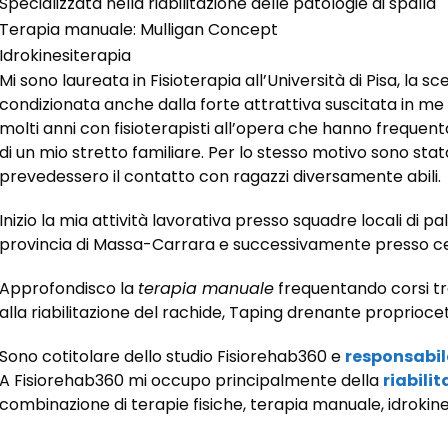
Specializzata nella riabilitazione delle patologie di spalla
Terapia manuale: Mulligan Concept
Idrokinesiterapia
Mi sono laureata in Fisioterapia all’Università di Pisa, la sc
condizionata anche dalla forte attrattiva suscitata in me
molti anni con fisioterapisti all’opera che hanno frequent
di un mio stretto familiare. Per lo stesso motivo sono sta
prevedessero il contatto con ragazzi diversamente abili.
Inizio la mia attività lavorativa presso squadre locali di pa
provincia di Massa-Carrara e successivamente presso centr
Approfondisco la
terapia manuale
frequentando corsi tra
alla riabilitazione del rachide, Taping drenante propriocet
Sono cotitolare dello studio Fisiorehab360 e
responsabile
A Fisiorehab360 mi occupo principalmente della
riabili
combinazione di terapie fisiche, terapia manuale, idrokine