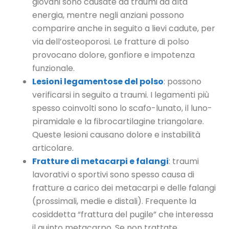
giovani sono causate da traumi ad alta
energia, mentre negli anziani possono
comparire anche in seguito a lievi cadute, per
via dell’osteoporosi. Le fratture di polso
provocano dolore, gonfiore e impotenza
funzionale.
Lesioni legamentose del polso
: possono
verificarsi in seguito a traumi. I legamenti più
spesso coinvolti sono lo scafo-lunato, il luno-
piramidale e la fibrocartilagine triangolare.
Queste lesioni causano dolore e instabilità
articolare.
Fratture di metacarpi e falangi
: traumi
lavorativi o sportivi sono spesso causa di
fratture a carico dei metacarpi e delle falangi
(prossimali, medie e distali). Frequente la
cosiddetta “frattura del pugile” che interessa
il quinto metacarpo. Se non trattate